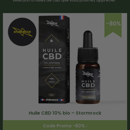
sélection d’huiles de CBD que vous pourriez apprécier :
-80%
Huile CBD 10% bio – Stormrock
Code Promo -80% :