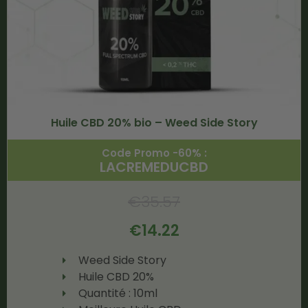
Huile CBD 20% bio – Weed Side Story
Code Promo -60% :
LACREMEDUCBD
€
35.57
€
14.22
Weed Side Story
Huile CBD 20%
Quantité : 10ml