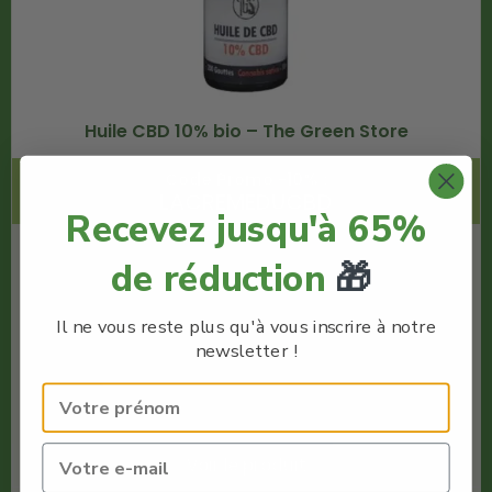
Huile CBD 10% bio – The Green Store
Code Promo -10% :
LACREMEDUCBD
Recevez jusqu'à 65%
€
44.95
de réduction
🎁
€
40.45
Il ne vous reste plus qu'à vous inscrire à notre
newsletter !
The Green Store
Meilleure Huile cannabidiol
Voir le produit