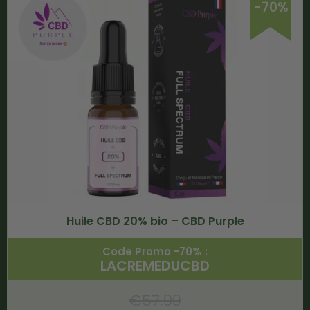
-70%
Huile CBD 20% bio – CBD Purple
Code Promo -70% :
LACREMEDUCBD
€
57.90