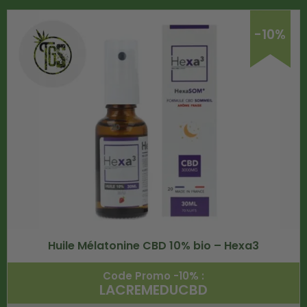
-10%
Huile Mélatonine CBD 10% bio – Hexa3
Code Promo -10% :
LACREMEDUCBD