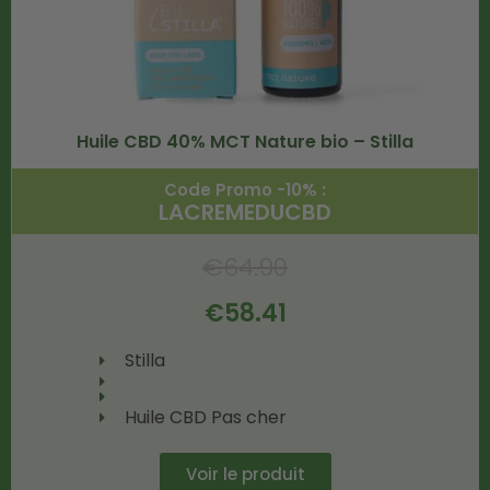
Huile CBD 40% MCT Nature bio – Stilla
Code Promo -10% :
LACREMEDUCBD
€
64.90
€
58.41
Stilla
Huile CBD Pas cher
Voir le produit