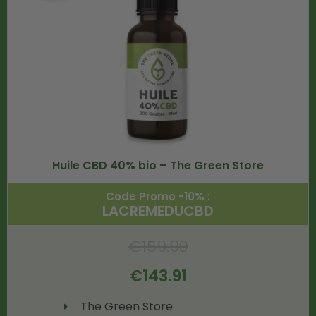
Huile CBD 40% bio – The Green Store
Code Promo -10% :
LACREMEDUCBD
€
159.90
€
143.91
The Green Store