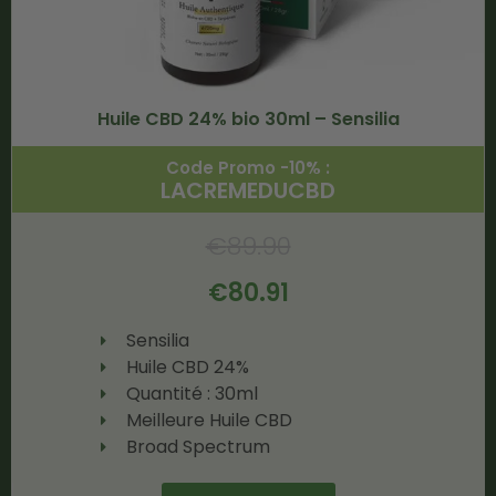
Huile CBD 24% bio 30ml – Sensilia
Code Promo -10% :
LACREMEDUCBD
€
89.90
€
80.91
Sensilia
Huile CBD 24%
Quantité : 30ml
Meilleure Huile CBD
Broad Spectrum