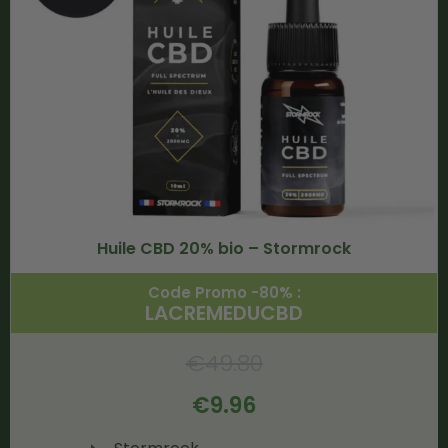
Huile CBD 20% bio – Stormrock
Code Promo -80% :
LACREMEDUCBD
€
49.80
€
9.96