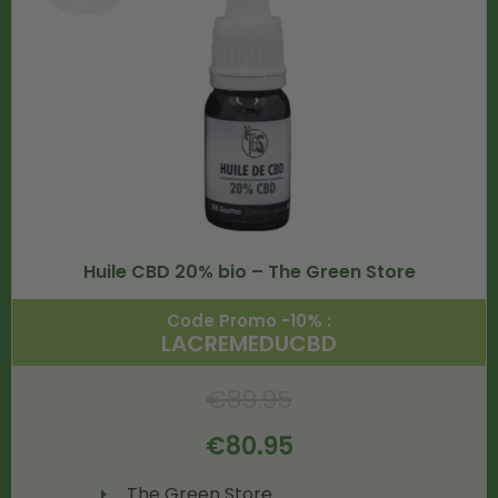
Huile CBD 20% bio – The Green Store
Code Promo -10% :
LACREMEDUCBD
€
89.95
€
80.95
The Green Store